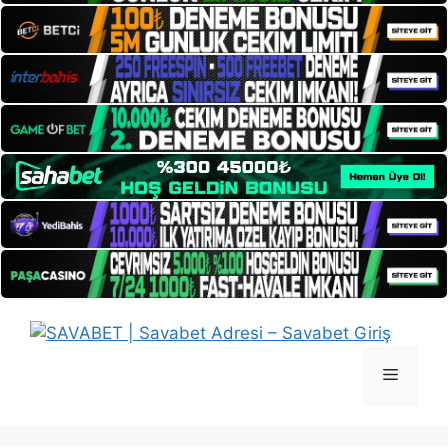
İçeriğe
atla
Menü