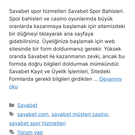
Savabet spor hizmetleri Savabet Spor Bahisleri.
Spor bahisleri ve casino oyunlarında büyük
oranlarda kazanmaya başlamak için sitemizdeki
bir düğmeyi tıklayarak ana sayfaya
gidebilirsiniz. Üyeliğinize başlamak için web
sitesinde bir form doldurmanız gerekir. Yüksek
oranda Savabet ile kazanmanın zevki, ancak bu
formda doğru bilgileri doldurmak mümkündür.
Savabet Kayıt ve Üyelik İşlemleri, Sitedeki
Formlarda gerekli bilgileri girdikten …
Devamını
oku
Kategoriler
Savabet
Etiketler
savabet com
,
savabet müşteri casino
,
savabet spor hizmetleri
Yorum yap