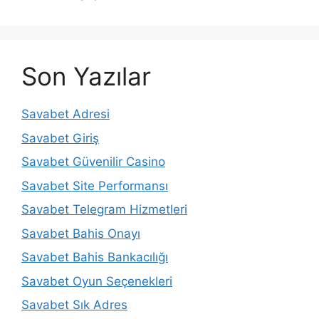
Son Yazılar
Savabet Adresi
Savabet Giriş
Savabet Güvenilir Casino
Savabet Site Performansı
Savabet Telegram Hizmetleri
Savabet Bahis Onayı
Savabet Bahis Bankacılığı
Savabet Oyun Seçenekleri
Savabet Sık Adres