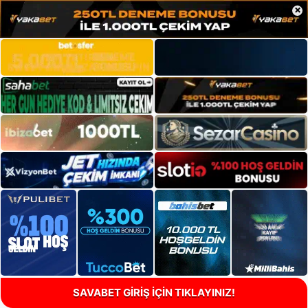
×
SAVABET GİRİŞ İÇİN TIKLAYINIZ!