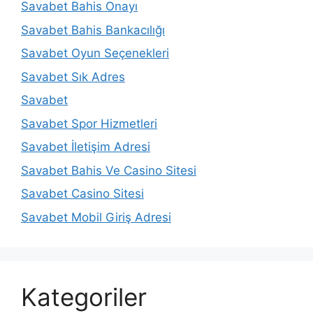
Savabet Bahis Onayı
Savabet Bahis Bankacılığı
Savabet Oyun Seçenekleri
Savabet Sık Adres
Savabet
Savabet Spor Hizmetleri
Savabet İletişim Adresi
Savabet Bahis Ve Casino Sitesi
Savabet Casino Sitesi
Savabet Mobil Giriş Adresi
Kategoriler