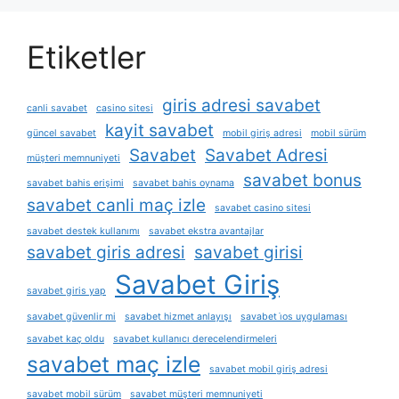
Etiketler
giris adresi savabet
canli savabet
casino sitesi
kayit savabet
güncel savabet
mobil giriş adresi
mobil sürüm
Savabet
Savabet Adresi
müşteri memnuniyeti
savabet bonus
savabet bahis erişimi
savabet bahis oynama
savabet canli maç izle
savabet casino sitesi
savabet destek kullanımı
savabet ekstra avantajlar
savabet giris adresi
savabet girisi
Savabet Giriş
savabet giris yap
savabet güvenlir mi
savabet hizmet anlayışı
savabet i̇os uygulaması
savabet kaç oldu
savabet kullanıcı derecelendirmeleri
savabet maç izle
savabet mobil giriş adresi
savabet mobil sürüm
savabet müşteri memnuniyeti