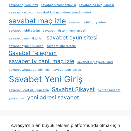
savabet güvenlir mi
savabet hizmet anlayışı
savabet i̇os uygulaması
savabet kaç oldu
savabet kullanıcı derecelendirmeleri
savabet maç izle
savabet mobil giriş adresi
savabet mobil sürüm
savabet müşteri memnuniyeti
savabet oyun sitesi
savabet oyun miktarları
savabet oyun tutkunları
savabet site düzeni
Savabet Telegram
savabet tv canli maç izle
savabet vip ayrıcalıkları
savabet whatsapp sekmesi
savabet yeni adres
Savabet Yeni Giriş
Savabet Şikayet
savabet ücretsiz uygulama
twitter savabet
yeni adresi savabet
yeni adres
Avrasya'nın en büyük reklam platformunda olmak için