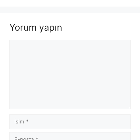
Yorum yapın
Yorum
İsim
E-