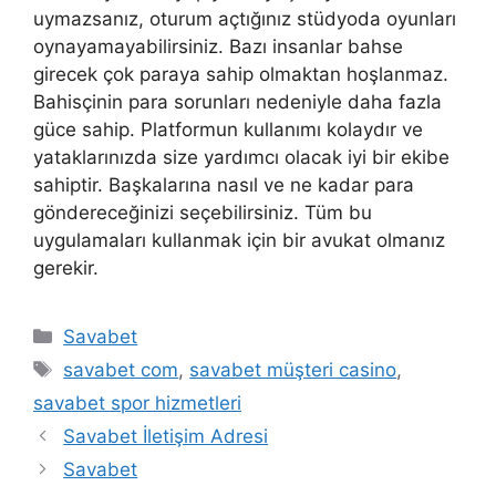
uymazsanız, oturum açtığınız stüdyoda oyunları
oynayamayabilirsiniz. Bazı insanlar bahse
girecek çok paraya sahip olmaktan hoşlanmaz.
Bahisçinin para sorunları nedeniyle daha fazla
güce sahip. Platformun kullanımı kolaydır ve
yataklarınızda size yardımcı olacak iyi bir ekibe
sahiptir. Başkalarına nasıl ve ne kadar para
göndereceğinizi seçebilirsiniz. Tüm bu
uygulamaları kullanmak için bir avukat olmanız
gerekir.
Kategoriler
Savabet
Etiketler
savabet com
,
savabet müşteri casino
,
savabet spor hizmetleri
Savabet İletişim Adresi
Savabet