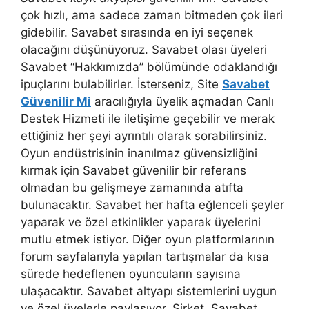
çok hızlı, ama sadece zaman bitmeden çok ileri
gidebilir. Savabet sırasında en iyi seçenek
olacağını düşünüyoruz. Savabet olası üyeleri
Savabet “Hakkımızda” bölümünde odaklandığı
ipuçlarını bulabilirler. İsterseniz, Site
Savabet
Güvenilir Mi
aracılığıyla üyelik açmadan Canlı
Destek Hizmeti ile iletişime geçebilir ve merak
ettiğiniz her şeyi ayrıntılı olarak sorabilirsiniz.
Oyun endüstrisinin inanılmaz güvensizliğini
kırmak için Savabet güvenilir bir referans
olmadan bu gelişmeye zamanında atıfta
bulunacaktır. Savabet her hafta eğlenceli şeyler
yaparak ve özel etkinlikler yaparak üyelerini
mutlu etmek istiyor. Diğer oyun platformlarının
forum sayfalarıyla yapılan tartışmalar da kısa
sürede hedeflenen oyuncuların sayısına
ulaşacaktır. Savabet altyapı sistemlerini uygun
ve özel üyelerle paylaşıyor. Şirket, Savabet