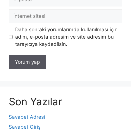
posta
İnternet
sitesi
Daha sonraki yorumlarımda kullanılması için
adım, e-posta adresim ve site adresim bu
tarayıcıya kaydedilsin.
Son Yazılar
Savabet Adresi
Savabet Giriş