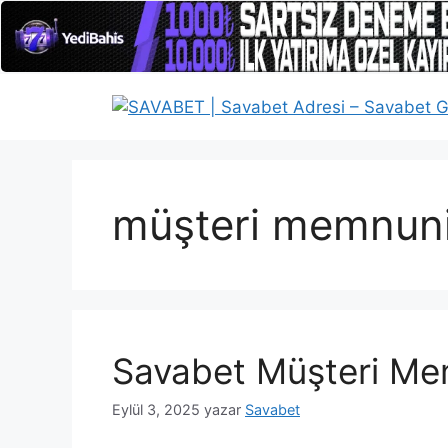
İçeriğe
atla
müşteri memnuni
Savabet Müşteri Me
Eylül 3, 2025
yazar
Savabet