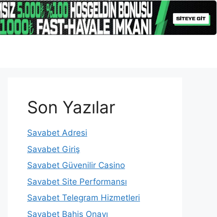
Son Yazılar
Savabet Adresi
Savabet Giriş
Savabet Güvenilir Casino
Savabet Site Performansı
Savabet Telegram Hizmetleri
Savabet Bahis Onayı