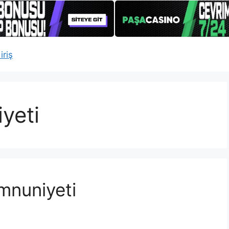
yeti
mnuniyeti