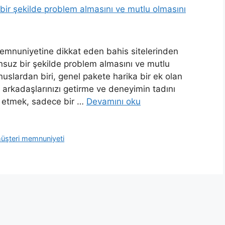
emnuniyetine dikkat eden bahis sitelerinden
runsuz bir şekilde problem almasını ve mutlu
uslardan biri, genel pakete harika bir ek olan
rkadaşlarınızı getirme ve deneyimin tadını
et etmek, sadece bir …
Devamını oku
üşteri memnuniyeti