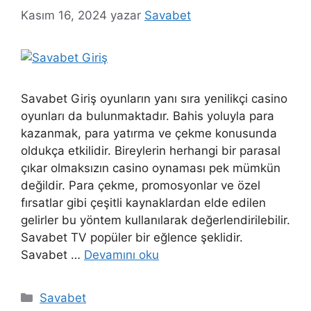
Kasım 16, 2024
yazar
Savabet
Savabet Giriş oyunların yanı sıra yenilikçi casino
oyunları da bulunmaktadır. Bahis yoluyla para
kazanmak, para yatırma ve çekme konusunda
oldukça etkilidir. Bireylerin herhangi bir parasal
çıkar olmaksızın casino oynaması pek mümkün
değildir. Para çekme, promosyonlar ve özel
fırsatlar gibi çeşitli kaynaklardan elde edilen
gelirler bu yöntem kullanılarak değerlendirilebilir.
Savabet TV popüler bir eğlence şeklidir.
Savabet …
Devamını oku
Kategoriler
Savabet