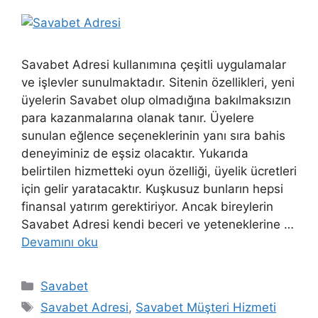
Savabet Adresi kullanımına çeşitli uygulamalar
ve işlevler sunulmaktadır. Sitenin özellikleri, yeni
üyelerin Savabet olup olmadığına bakılmaksızın
para kazanmalarına olanak tanır. Üyelere
sunulan eğlence seçeneklerinin yanı sıra bahis
deneyiminiz de eşsiz olacaktır. Yukarıda
belirtilen hizmetteki oyun özelliği, üyelik ücretleri
için gelir yaratacaktır. Kuşkusuz bunların hepsi
finansal yatırım gerektiriyor. Ancak bireylerin
Savabet Adresi kendi beceri ve yeteneklerine …
Devamını oku
Kategoriler
Savabet
Etiketler
Savabet Adresi
,
Savabet Müşteri Hizmeti