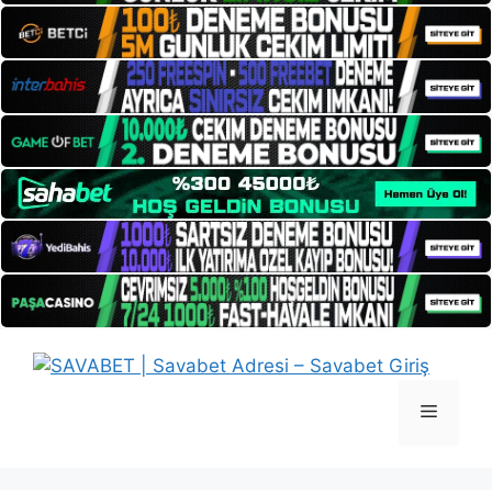
İçeriğe
atla
Menü