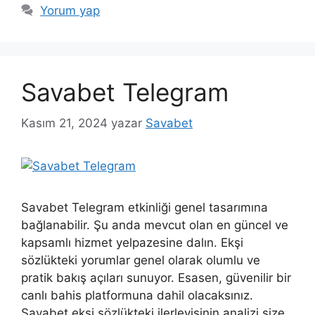
Yorum yap
Savabet Telegram
Kasım 21, 2024
yazar
Savabet
Savabet Telegram etkinliği genel tasarımına
bağlanabilir. Şu anda mevcut olan en güncel ve
kapsamlı hizmet yelpazesine dalın. Ekşi
sözlükteki yorumlar genel olarak olumlu ve
pratik bakış açıları sunuyor. Esasen, güvenilir bir
canlı bahis platformuna dahil olacaksınız.
Savabet eksi sözlükteki ilerleyişinin analizi size