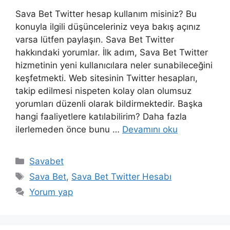
Sava Bet Twitter hesap kullanım misiniz? Bu
konuyla ilgili düşünceleriniz veya bakış açınız
varsa lütfen paylaşın. Sava Bet Twitter
hakkındaki yorumlar. İlk adım, Sava Bet Twitter
hizmetinin yeni kullanıcılara neler sunabileceğini
keşfetmekti. Web sitesinin Twitter hesapları,
takip edilmesi nispeten kolay olan olumsuz
yorumları düzenli olarak bildirmektedir. Başka
hangi faaliyetlere katılabilirim? Daha fazla
ilerlemeden önce bunu …
Devamını oku
Kategoriler
Savabet
Etiketler
Sava Bet
,
Sava Bet Twitter Hesabı
Yorum yap