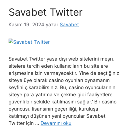
Savabet Twitter
Kasım 19, 2024
yazar
Savabet
Savabet Twitter yasa dışı web sitelerini meşru
sitelere tercih eden kullanıcıların bu sitelere
erişmesine izin vermeyecektir. Yine de seçtiğiniz
siteye üye olarak casino oyunları oynamanın
keyfini çıkarabilirsiniz. Bu, casino oyuncularının
siteye para yatırma ve çekme gibi faaliyetlere
güvenli bir şekilde katılmasını sağlar.’ Bir casino
oyuncusu lisansının geçerliliği, kuruluşa
katılmayı düşünen yeni oyuncular Savabet
Twitter için …
Devamını oku