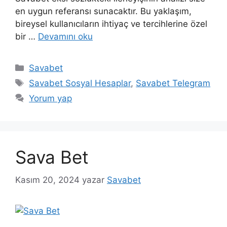
en uygun referansı sunacaktır. Bu yaklaşım,
bireysel kullanıcıların ihtiyaç ve tercihlerine özel
bir …
Devamını oku
Kategoriler
Savabet
Etiketler
Savabet Sosyal Hesaplar
,
Savabet Telegram
Yorum yap
Sava Bet
Kasım 20, 2024
yazar
Savabet