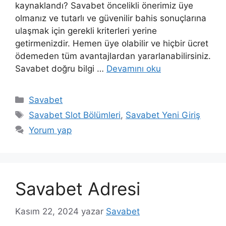
kaynaklandı? Savabet öncelikli önerimiz üye
olmanız ve tutarlı ve güvenilir bahis sonuçlarına
ulaşmak için gerekli kriterleri yerine
getirmenizdir. Hemen üye olabilir ve hiçbir ücret
ödemeden tüm avantajlardan yararlanabilirsiniz.
Savabet doğru bilgi …
Devamını oku
Kategoriler
Savabet
Etiketler
Savabet Slot Bölümleri
,
Savabet Yeni Giriş
Yorum yap
Savabet Adresi
Kasım 22, 2024
yazar
Savabet