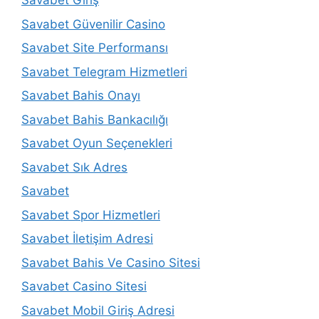
Savabet Giriş
Savabet Güvenilir Casino
Savabet Site Performansı
Savabet Telegram Hizmetleri
Savabet Bahis Onayı
Savabet Bahis Bankacılığı
Savabet Oyun Seçenekleri
Savabet Sık Adres
Savabet
Savabet Spor Hizmetleri
Savabet İletişim Adresi
Savabet Bahis Ve Casino Sitesi
Savabet Casino Sitesi
Savabet Mobil Giriş Adresi