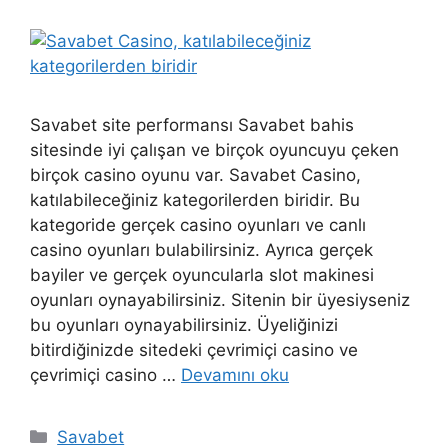
Savabet site performansı Savabet bahis
sitesinde iyi çalışan ve birçok oyuncuyu çeken
birçok casino oyunu var. Savabet Casino,
katılabileceğiniz kategorilerden biridir. Bu
kategoride gerçek casino oyunları ve canlı
casino oyunları bulabilirsiniz. Ayrıca gerçek
bayiler ve gerçek oyuncularla slot makinesi
oyunları oynayabilirsiniz. Sitenin bir üyesiyseniz
bu oyunları oynayabilirsiniz. Üyeliğinizi
bitirdiğinizde sitedeki çevrimiçi casino ve
çevrimiçi casino …
Devamını oku
Kategoriler
Savabet