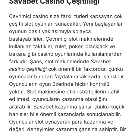
Savabet Casino Çeşitliliği
Çevrimiçi casino size farklı türleri kapsayan çok
çeşitli slot oyunları sunacaktır. Yeni başlayanlar
oyunun basit yaklaşımıyla kolayca
başlayabilirler. Çevrimiçi slot makinelerinde
kullanılan taktikler, rulet, poker, blackjack ve
bakara gibi casino oyunlarında kullanılanlardan
farklıdır. Şans, slot makinelerinde
Savabet
casino çeşitliliği
çok önemli bir faktördür, çünkü
oyuncular bundan faydalanacak kadar şanslıdır.
Oyuncuların oyun üzerinde hiçbir kontrolü
yoktur. Slot makinesine etkili stratejilerin dahil
edilmesi, oyuncuların kazanma olasılığını
artırabilir. Savabet kazanma şansı, çünkü küçük
bahisler bile önemli kazançlarla sonuçlanabilir.
Oyuncular slot oynayarak para kazanma ve
değerli deneyimler kazanma şansına sahiptir. Bir