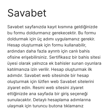
Savabet
Savabet sayfanızda kayıt kısmına geldiğinizde
bu formu doldurmanız gerekecektir. Bu formu
doldurmak için üç adımı uygulamanız gerekir.
Hesap oluşturmak için formu kullanabilir,
ardından daha fazla ayrıntı için canlı bahis
ofisine erişebilirsiniz. Sertifikasız bir bahis sitesi
üyesi olarak yalnızca ek bahisler sunan oyunlara
katılmanıza izin verilir. Hesap oluşturmak ilk
adımdır. Savabet web sitesinde bir hesap
oluşturmak için lütfen web Savabet sitelerini
ziyaret edin. Resmi web sitesini ziyaret
ettiğinizde ana sayfada bir giriş seçeneği
sunulacaktır. Detaylı hesaplama adımlarına
ulaşmak için turuncu butona tıklamanız