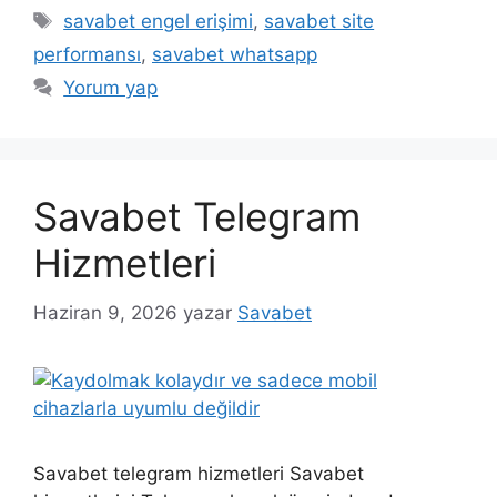
Etiketler
savabet engel erişimi
,
savabet site
performansı
,
savabet whatsapp
Yorum yap
Savabet Telegram
Hizmetleri
Haziran 9, 2026
yazar
Savabet
Savabet telegram hizmetleri Savabet