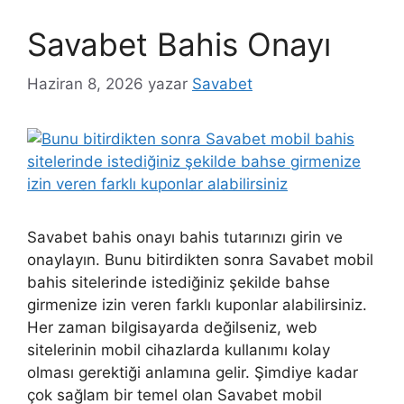
Savabet Bahis Onayı
Haziran 8, 2026
yazar
Savabet
Savabet bahis onayı bahis tutarınızı girin ve
onaylayın. Bunu bitirdikten sonra Savabet mobil
bahis sitelerinde istediğiniz şekilde bahse
girmenize izin veren farklı kuponlar alabilirsiniz.
Her zaman bilgisayarda değilseniz, web
sitelerinin mobil cihazlarda kullanımı kolay
olması gerektiği anlamına gelir. Şimdiye kadar
çok sağlam bir temel olan Savabet mobil