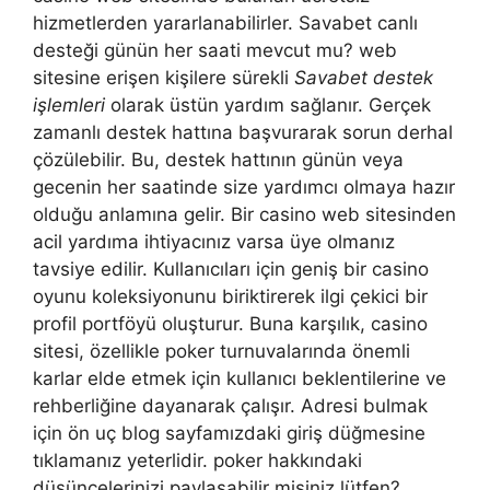
hizmetlerden yararlanabilirler. Savabet canlı
desteği günün her saati mevcut mu? web
sitesine erişen kişilere sürekli
Savabet destek
işlemleri
olarak üstün yardım sağlanır. Gerçek
zamanlı destek hattına başvurarak sorun derhal
çözülebilir. Bu, destek hattının günün veya
gecenin her saatinde size yardımcı olmaya hazır
olduğu anlamına gelir. Bir casino web sitesinden
acil yardıma ihtiyacınız varsa üye olmanız
tavsiye edilir. Kullanıcıları için geniş bir casino
oyunu koleksiyonunu biriktirerek ilgi çekici bir
profil portföyü oluşturur. Buna karşılık, casino
sitesi, özellikle poker turnuvalarında önemli
karlar elde etmek için kullanıcı beklentilerine ve
rehberliğine dayanarak çalışır. Adresi bulmak
için ön uç blog sayfamızdaki giriş düğmesine
tıklamanız yeterlidir. poker hakkındaki
düşüncelerinizi paylaşabilir misiniz lütfen?