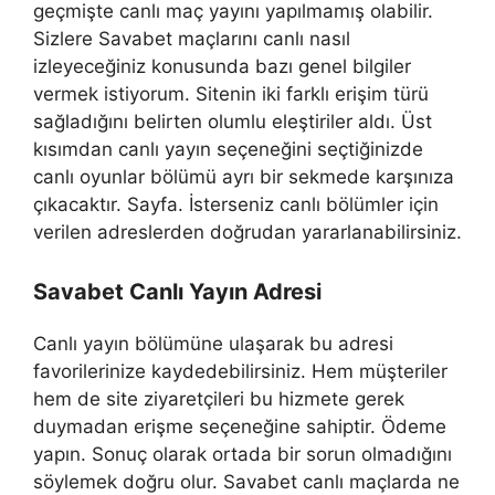
geçmişte canlı maç yayını yapılmamış olabilir.
Sizlere Savabet maçlarını canlı nasıl
izleyeceğiniz konusunda bazı genel bilgiler
vermek istiyorum. Sitenin iki farklı erişim türü
sağladığını belirten olumlu eleştiriler aldı. Üst
kısımdan canlı yayın seçeneğini seçtiğinizde
canlı oyunlar bölümü ayrı bir sekmede karşınıza
çıkacaktır. Sayfa. İsterseniz canlı bölümler için
verilen adreslerden doğrudan yararlanabilirsiniz.
Savabet Canlı Yayın Adresi
Canlı yayın bölümüne ulaşarak bu adresi
favorilerinize kaydedebilirsiniz. Hem müşteriler
hem de site ziyaretçileri bu hizmete gerek
duymadan erişme seçeneğine sahiptir. Ödeme
yapın. Sonuç olarak ortada bir sorun olmadığını
söylemek doğru olur. Savabet canlı maçlarda ne