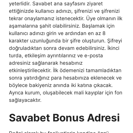
yeterlidir. Savabet ana sayfasını ziyaret
ettiğinizde kullanıcı adınızı, şifrenizi ve şifrenizi
tekrar onaylamanız istenecektir. Üye olmanın ilk
aşamalarına şahit olabilirsiniz. Başlamak için
kullanıcı adınızı girin ve ardından en az 8
karakter uzunluğunda bir şifre oluşturun. Şifreyi
doğruladıktan sonra devam edebilirsiniz. İkinci
turda, etkileşim ayrıntılarınız ve e-posta
adresiniz sağlanarak hesabınız
etkinleştirilecektir. İlk ödemenizi tamamladıktan
sonra yatırdığınız para hesabınıza eklenecek ve
böylece bakiyeniz anında iki katına çıkacak.
Ayrıca kurum, oluşabilecek mali kayıplar için fon
sağlayacaktır.
Savabet Bonus Adresi