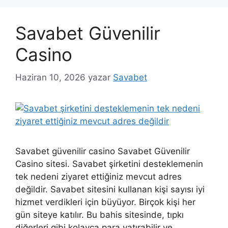
Savabet Güvenilir
Casino
Haziran 10, 2026
yazar
Savabet
Savabet güvenilir casino Savabet Güvenilir
Casino sitesi. Savabet şirketini desteklemenin
tek nedeni ziyaret ettiğiniz mevcut adres
değildir. Savabet sitesini kullanan kişi sayısı iyi
hizmet verdikleri için büyüyor. Birçok kişi her
gün siteye katılır. Bu bahis sitesinde, tıpkı
diğerleri gibi kolayca para yatırabilir ve