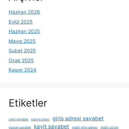
Haziran 2026
Eylül 2025
Haziran 2025
Mayıs 2025
Şubat 2025
Ocak 2025
Kasım 2024
Etiketler
giris adresi savabet
canli savabet
casino sitesi
kayit savabet
güncel savabet
mobil giriş adresi
mobil sürüm