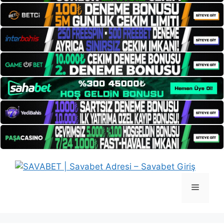
İçeriğe
atla
Menü