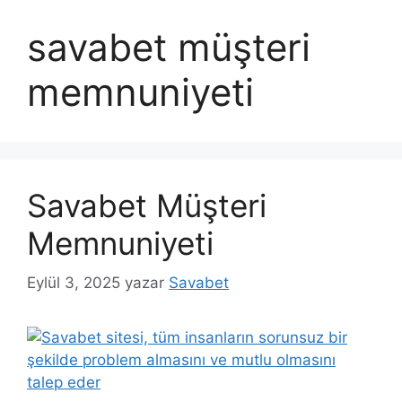
savabet müşteri
memnuniyeti
Savabet Müşteri
Memnuniyeti
Eylül 3, 2025
yazar
Savabet