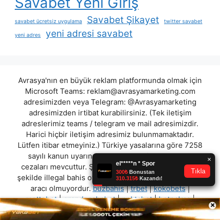
Savabet Yeni Giriş
Savabet Şikayet
savabet ücretsiz uygulama
twitter savabet
yeni adresi savabet
yeni adres
Avrasya'nın en büyük reklam platformunda olmak için
Microsoft Teams:
reklam@avrasyamarketing.com
adresimizden veya Telegram: @Avrasyamarketing
adresimizden irtibat kurabilirsiniz. (Tek iletişim
adreslerimiz teams / telegram ve mail adresimizdir.
Harici hiçbir iletişim adresimiz bulunmamaktadır.
Lütfen itibar etmeyiniz.) Türkiye yasalarına göre 7258
sayılı kanun uyarınca yasa dışı bahis oynamanın
cezaları mevcuttur. Şu an bulunduğunuz site hiç bir
şekilde illegal bahis oyunları oynatmıyor ve oynamaya
aracı olmuyordur.
buzbahis
|
trbet
|
kokobets
|
mottobet
|
grandpashabet
|
noktabet
|
betpalms
|
×
megacasino