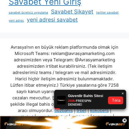
Savabet Yeni Giriş
Savabet Şikayet
savabet ücretsiz uygulama
twitter savabet
yeni adresi savabet
yeni adres
Avrasya'nın en büyük reklam platformunda olmak için
Microsoft Teams:
reklam@avrasyamarketing.com
adresimizden veya Telegram: @Avrasyamarketing
adresimizden irtibat kurabilirsiniz. (Tek iletişim
adreslerimiz teams / telegram ve mail adresimizdir.
Harici hiçbir iletişim adresimiz bulunmamaktadır.
Lütfen itibar etmeyiniz.) Türkiye yasalarına göre 7258
sayılı kanun uyarınca yasa dışı bahis oynamanın
cezaları mevcuttur. Şu an bulunduğunuz site hiç bir
şekilde illegal bahis oyunları oynatmıyor ve oynamaya
aracı olmuyordur.
buzbahis
|
trbet
|
kokobets
|
mottobet
|
grandpashabet
|
noktabet
|
betpalms
|
×
megacasino