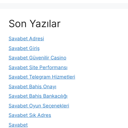
Son Yazılar
Savabet Adresi
Savabet Giriş
Savabet Güvenilir Casino
Savabet Site Performansı
Savabet Telegram Hizmetleri
Savabet Bahis Onayı
Savabet Bahis Bankacılığı
Savabet Oyun Seçenekleri
Savabet Sık Adres
Savabet