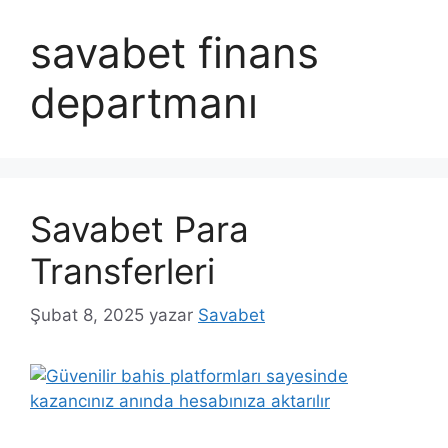
savabet finans
departmanı
Savabet Para
Transferleri
Şubat 8, 2025
yazar
Savabet