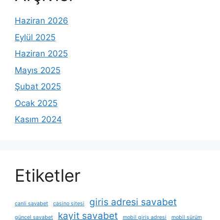
Haziran 2026
Eylül 2025
Haziran 2025
Mayıs 2025
Şubat 2025
Ocak 2025
Kasım 2024
Etiketler
giris adresi savabet
canli savabet
casino sitesi
kayit savabet
güncel savabet
mobil giriş adresi
mobil sürüm