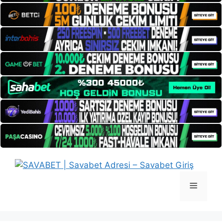
İçeriğe
atla
Menü