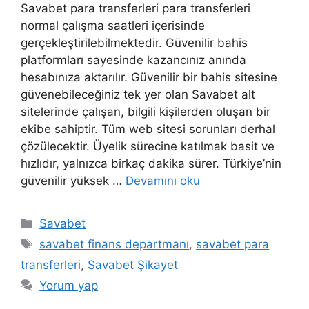
Savabet para transferleri para transferleri
normal çalışma saatleri içerisinde
gerçekleştirilebilmektedir. Güvenilir bahis
platformları sayesinde kazancınız anında
hesabınıza aktarılır. Güvenilir bir bahis sitesine
güvenebileceğiniz tek yer olan Savabet alt
sitelerinde çalışan, bilgili kişilerden oluşan bir
ekibe sahiptir. Tüm web sitesi sorunları derhal
çözülecektir. Üyelik sürecine katılmak basit ve
hızlıdır, yalnızca birkaç dakika sürer. Türkiye’nin
güvenilir yüksek …
Devamını oku
Kategoriler
Savabet
Etiketler
savabet finans departmanı
,
savabet para
transferleri
,
Savabet Şikayet
Yorum yap