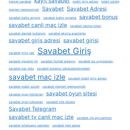
kayit savabet
güncel savabet
mobil giriş adresi
mobil sürüm
Savabet
Savabet Adresi
müşteri memnuniyeti
savabet bonus
savabet bahis erişimi
savabet bahis oynama
savabet canli maç izle
savabet casino sitesi
savabet destek kullanımı
savabet ekstra avantajlar
savabet giris adresi
savabet girisi
Savabet Giriş
savabet giris yap
savabet güvenlir mi
savabet hizmet anlayışı
savabet i̇os uygulaması
savabet kaç oldu
savabet kullanıcı derecelendirmeleri
savabet maç izle
savabet mobil giriş adresi
savabet mobil sürüm
savabet müşteri memnuniyeti
savabet oyun sitesi
savabet oyun miktarları
savabet oyun tutkunları
savabet site düzeni
Savabet Telegram
savabet tv canli maç izle
savabet vip ayrıcalıkları
savabet whatsapp sekmesi
savabet yeni adres