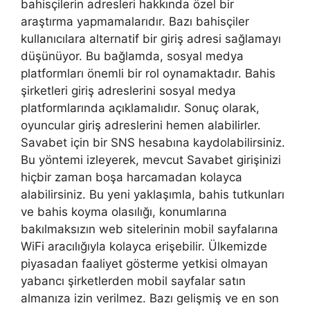
bahisçilerin adresleri hakkında özel bir
araştırma yapmamalarıdır. Bazı bahisçiler
kullanıcılara alternatif bir giriş adresi sağlamayı
düşünüyor. Bu bağlamda, sosyal medya
platformları önemli bir rol oynamaktadır. Bahis
şirketleri giriş adreslerini sosyal medya
platformlarında açıklamalıdır. Sonuç olarak,
oyuncular giriş adreslerini hemen alabilirler.
Savabet için bir SNS hesabına kaydolabilirsiniz.
Bu yöntemi izleyerek, mevcut Savabet girişinizi
hiçbir zaman boşa harcamadan kolayca
alabilirsiniz. Bu yeni yaklaşımla, bahis tutkunları
ve bahis koyma olasılığı, konumlarına
bakılmaksızın web sitelerinin mobil sayfalarına
WiFi aracılığıyla kolayca erişebilir. Ülkemizde
piyasadan faaliyet gösterme yetkisi olmayan
yabancı şirketlerden mobil sayfalar satın
almanıza izin verilmez. Bazı gelişmiş ve en son