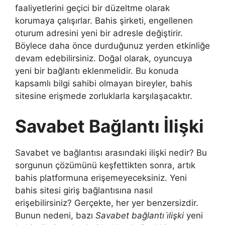
faaliyetlerini geçici bir düzeltme olarak
korumaya çalışırlar. Bahis şirketi, engellenen
oturum adresini yeni bir adresle değiştirir.
Böylece daha önce durduğunuz yerden etkinliğe
devam edebilirsiniz. Doğal olarak, oyuncuya
yeni bir bağlantı eklenmelidir. Bu konuda
kapsamlı bilgi sahibi olmayan bireyler, bahis
sitesine erişmede zorluklarla karşılaşacaktır.
Savabet Bağlantı İlişki
Savabet ve bağlantısı arasındaki ilişki nedir? Bu
sorgunun çözümünü keşfettikten sonra, artık
bahis platformuna erişemeyeceksiniz. Yeni
bahis sitesi giriş bağlantısına nasıl
erişebilirsiniz? Gerçekte, her yer benzersizdir.
Bunun nedeni, bazı
Savabet bağlantı i̇lişki
yeni