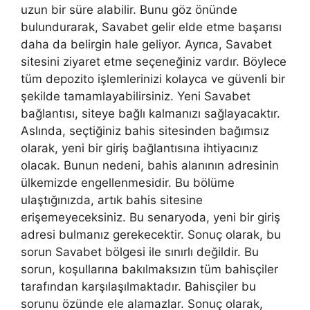
uzun bir süre alabilir. Bunu göz önünde
bulundurarak, Savabet gelir elde etme başarısı
daha da belirgin hale geliyor. Ayrıca, Savabet
sitesini ziyaret etme seçeneğiniz vardır. Böylece
tüm depozito işlemlerinizi kolayca ve güvenli bir
şekilde tamamlayabilirsiniz. Yeni Savabet
bağlantısı, siteye bağlı kalmanızı sağlayacaktır.
Aslında, seçtiğiniz bahis sitesinden bağımsız
olarak, yeni bir giriş bağlantısına ihtiyacınız
olacak. Bunun nedeni, bahis alanının adresinin
ülkemizde engellenmesidir. Bu bölüme
ulaştığınızda, artık bahis sitesine
erişemeyeceksiniz. Bu senaryoda, yeni bir giriş
adresi bulmanız gerekecektir. Sonuç olarak, bu
sorun Savabet bölgesi ile sınırlı değildir. Bu
sorun, koşullarına bakılmaksızın tüm bahisçiler
tarafından karşılaşılmaktadır. Bahisçiler bu
sorunu özünde ele alamazlar. Sonuç olarak,