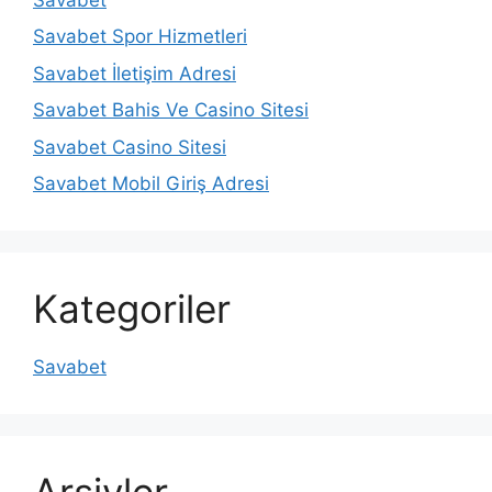
Savabet Spor Hizmetleri
Savabet İletişim Adresi
Savabet Bahis Ve Casino Sitesi
Savabet Casino Sitesi
Savabet Mobil Giriş Adresi
Kategoriler
Savabet