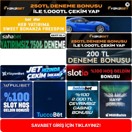
×
SAVABET GİRİŞ İÇİN TIKLAYINIZ!