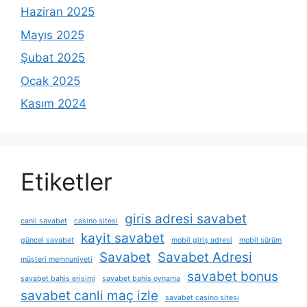
Haziran 2025
Mayıs 2025
Şubat 2025
Ocak 2025
Kasım 2024
Etiketler
giris adresi savabet
canli savabet
casino sitesi
kayit savabet
güncel savabet
mobil giriş adresi
mobil sürüm
Savabet
Savabet Adresi
müşteri memnuniyeti
savabet bonus
savabet bahis erişimi
savabet bahis oynama
savabet canli maç izle
savabet casino sitesi