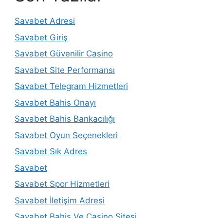
Savabet Adresi
Savabet Giriş
Savabet Güvenilir Casino
Savabet Site Performansı
Savabet Telegram Hizmetleri
Savabet Bahis Onayı
Savabet Bahis Bankacılığı
Savabet Oyun Seçenekleri
Savabet Sık Adres
Savabet
Savabet Spor Hizmetleri
Savabet İletişim Adresi
Savabet Bahis Ve Casino Sitesi