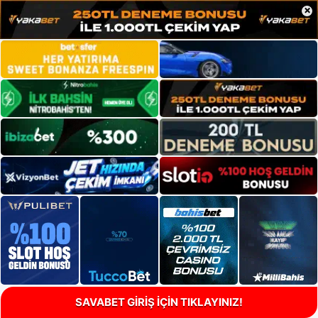
×
SAVABET GİRİŞ İÇİN TIKLAYINIZ!