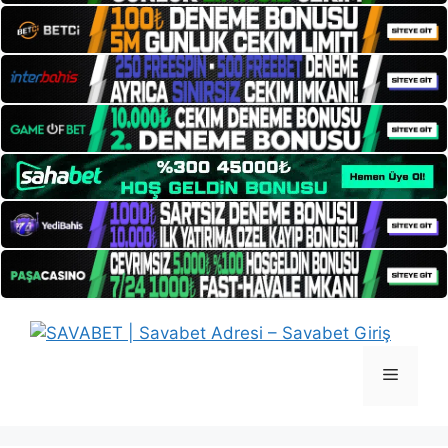
İçeriğe
atla
Menü