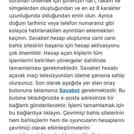
sorunları önlemek için şifrenizin harf, rakam ve
simgelerden oluştuğundan ve en az 8 karakter
uzunluğunda olduğundan emin olun. Ayrıca
doğum tarihiniz veya telefon numaranız gibi
kolayca hatırlanabilen ayrıntıları eklemekten
kaçının.
Savabet hesap oluşturma canlı
canlı
bahis sitesinin başarısı için hesap aktivasyonu
çok önemlidir. Hesap açan kişilerin tüm
işlemlerini belirtilen yönergeler dahilinde
tamamlaması gerekmektedir. Savabet hesabı
açarak maçı televizyondan izleme şansına sahip
olursunuz. Son olarak aşağıda yer alan onay
butonuna tıklamanız
Savabet
gerekmektedir. Bu
butona tıkladığınızda e-posta adresinize bir
bağlantı gönderilecektir. İşlemi tamamlamak için
bu bağlantıya tıklayın. Çevrimiçi bahis sitelerinin
hem bahisçilerin hem de oyuncuların hesaplarını
çevrimiçi olarak etkinleştirmelerini