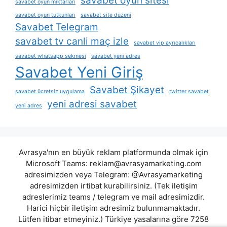
savabet oyun sitesi
savabet oyun miktarları
savabet oyun tutkunları
savabet site düzeni
Savabet Telegram
savabet tv canli maç izle
savabet vip ayrıcalıkları
savabet whatsapp sekmesi
savabet yeni adres
Savabet Yeni Giriş
Savabet Şikayet
savabet ücretsiz uygulama
twitter savabet
yeni adresi savabet
yeni adres
Avrasya'nın en büyük reklam platformunda olmak için
Microsoft Teams:
reklam@avrasyamarketing.com
adresimizden veya Telegram: @Avrasyamarketing
adresimizden irtibat kurabilirsiniz. (Tek iletişim
adreslerimiz teams / telegram ve mail adresimizdir.
Harici hiçbir iletişim adresimiz bulunmamaktadır.
Lütfen itibar etmeyiniz.) Türkiye yasalarına göre 7258