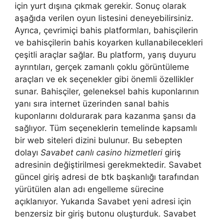
için yurt dışına çıkmak gerekir. Sonuç olarak
aşağıda verilen oyun listesini deneyebilirsiniz.
Ayrıca, çevrimiçi bahis platformları, bahisçilerin
ve bahisçilerin bahis koyarken kullanabilecekleri
çeşitli araçlar sağlar. Bu platform, yarış duyuru
ayrıntıları, gerçek zamanlı çoklu görüntüleme
araçları ve ek seçenekler gibi önemli özellikler
sunar. Bahisçiler, geleneksel bahis kuponlarının
yanı sıra internet üzerinden sanal bahis
kuponlarını doldurarak para kazanma şansı da
sağlıyor. Tüm seçeneklerin temelinde kapsamlı
bir web siteleri dizini bulunur. Bu sebepten
dolayı
Savabet canlı casino hizmetleri
giriş
adresinin değiştirilmesi gerekmektedir. Savabet
güncel giriş adresi de btk başkanlığı tarafından
yürütülen alan adı engelleme sürecine
açıklanıyor. Yukarıda Savabet yeni adresi için
benzersiz bir giriş butonu oluşturduk. Savabet