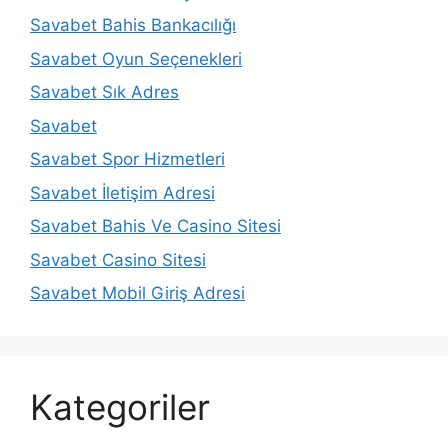
Savabet Bahis Bankacılığı
Savabet Oyun Seçenekleri
Savabet Sık Adres
Savabet
Savabet Spor Hizmetleri
Savabet İletişim Adresi
Savabet Bahis Ve Casino Sitesi
Savabet Casino Sitesi
Savabet Mobil Giriş Adresi
Kategoriler