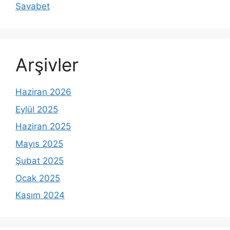
Savabet
Arşivler
Haziran 2026
Eylül 2025
Haziran 2025
Mayıs 2025
Şubat 2025
Ocak 2025
Kasım 2024