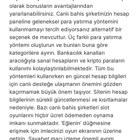
olarak bonusların avantajlarından
yararlanabilirsiniz. Canlı bahis şirketinizin hesap
paneline geleneksel para yatırma yöntemini
kullanmamayı tercih ediyorsanız alternatif bir
seçenek de mevcuttur. Üç farklı para yatırma
yöntemi oluşturun ve bunları buna göre
kategorilere ayırın. Bankacılık kanalları
aracılığıyla sanal hesapların ve kripto paraların
kullanımı kolaylaştırılabilmektedir. Tüm bu
yöntemleri kullanırken en güncel hesap bilgileri
için canlı desteğe ulaşmanın önemini gözden
kaçırmamak büyük önem taşıyor. Sitenin hesap
bilgilerinin sürekli güncellenmesi ve kısıtlamalar
nedeniyle. Bazı canlı bahis şirketleri slot
oyunlarını hiçbir ücret ödemeden oynama
imkanı sunmaktadır. ‘Eğlenin’ düğmesine
erişmek için imlecinizi oyun ekranının üzerine
getirin.
Savabet maçı i̇zleme önemli ayrım