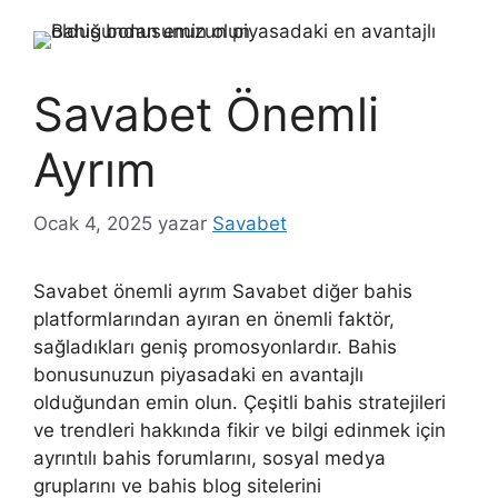
Savabet Önemli
Ayrım
Ocak 4, 2025
yazar
Savabet
Savabet önemli ayrım Savabet diğer bahis
platformlarından ayıran en önemli faktör,
sağladıkları geniş promosyonlardır. Bahis
bonusunuzun piyasadaki en avantajlı
olduğundan emin olun. Çeşitli bahis stratejileri
ve trendleri hakkında fikir ve bilgi edinmek için
ayrıntılı bahis forumlarını, sosyal medya
gruplarını ve bahis blog sitelerini