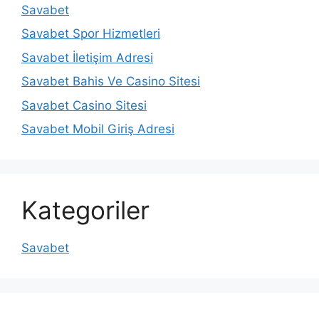
Savabet
Savabet Spor Hizmetleri
Savabet İletişim Adresi
Savabet Bahis Ve Casino Sitesi
Savabet Casino Sitesi
Savabet Mobil Giriş Adresi
Kategoriler
Savabet