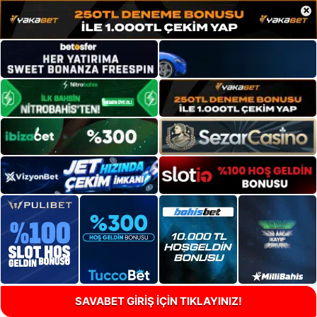
×
SAVABET GİRİŞ İÇİN TIKLAYINIZ!