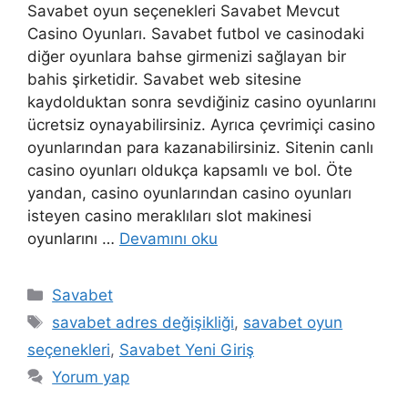
Savabet oyun seçenekleri Savabet Mevcut
Casino Oyunları. Savabet futbol ve casinodaki
diğer oyunlara bahse girmenizi sağlayan bir
bahis şirketidir. Savabet web sitesine
kaydolduktan sonra sevdiğiniz casino oyunlarını
ücretsiz oynayabilirsiniz. Ayrıca çevrimiçi casino
oyunlarından para kazanabilirsiniz. Sitenin canlı
casino oyunları oldukça kapsamlı ve bol. Öte
yandan, casino oyunlarından casino oyunları
isteyen casino meraklıları slot makinesi
oyunlarını …
Devamını oku
Kategoriler
Savabet
Etiketler
savabet adres değişikliği
,
savabet oyun
seçenekleri
,
Savabet Yeni Giriş
Yorum yap