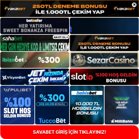
×
SAVABET GİRİŞ İÇİN TIKLAYINIZ!