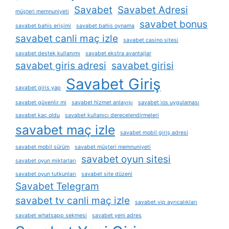
Savabet
Savabet Adresi
müşteri memnuniyeti
savabet bonus
savabet bahis erişimi
savabet bahis oynama
savabet canli maç izle
savabet casino sitesi
savabet destek kullanımı
savabet ekstra avantajlar
savabet giris adresi
savabet girisi
Savabet Giriş
savabet giris yap
savabet güvenlir mi
savabet hizmet anlayışı
savabet i̇os uygulaması
savabet kaç oldu
savabet kullanıcı derecelendirmeleri
savabet maç izle
savabet mobil giriş adresi
savabet mobil sürüm
savabet müşteri memnuniyeti
savabet oyun sitesi
savabet oyun miktarları
savabet oyun tutkunları
savabet site düzeni
Savabet Telegram
savabet tv canli maç izle
savabet vip ayrıcalıkları
savabet whatsapp sekmesi
savabet yeni adres