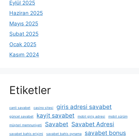
Eylül 2025
Haziran 2025
Mayıs 2025
Şubat 2025
Ocak 2025
Kasım 2024
Etiketler
giris adresi savabet
canli savabet
casino sitesi
kayit savabet
güncel savabet
mobil giriş adresi
mobil sürüm
Savabet
Savabet Adresi
müşteri memnuniyeti
savabet bonus
savabet bahis erişimi
savabet bahis oynama