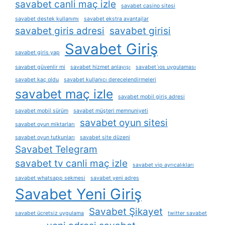
savabet canli maç izle
savabet casino sitesi
savabet destek kullanımı
savabet ekstra avantajlar
savabet giris adresi
savabet girisi
Savabet Giriş
savabet giris yap
savabet güvenlir mi
savabet hizmet anlayışı
savabet i̇os uygulaması
savabet kaç oldu
savabet kullanıcı derecelendirmeleri
savabet maç izle
savabet mobil giriş adresi
savabet mobil sürüm
savabet müşteri memnuniyeti
savabet oyun sitesi
savabet oyun miktarları
savabet oyun tutkunları
savabet site düzeni
Savabet Telegram
savabet tv canli maç izle
savabet vip ayrıcalıkları
savabet whatsapp sekmesi
savabet yeni adres
Savabet Yeni Giriş
Savabet Şikayet
savabet ücretsiz uygulama
twitter savabet