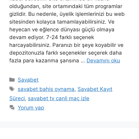
olduğundan, site ortamındaki tüm programlar
gizlidir. Bu nedenle, üyelik işlemlerinizi bu web
sitesinden kolayca tamamlayabilirsiniz. Ve
heyecan ve eğlence dünyası güçlü olmaya
devam ediyor. 7-24 farklı seçenek
harcayabilirsiniz. Paranızı bir şeye koyabilir ve
depozitonuzla farklı seçenekler seçerek daha
fazla para kazanma şansına …
Devamını oku
Kategoriler
Savabet
Etiketler
savabet bahis oynama
,
Savabet Kayıt
Süreci
,
savabet tv canli maç izle
Yorum yap