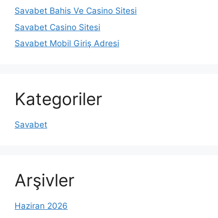
Savabet Bahis Ve Casino Sitesi
Savabet Casino Sitesi
Savabet Mobil Giriş Adresi
Kategoriler
Savabet
Arşivler
Haziran 2026