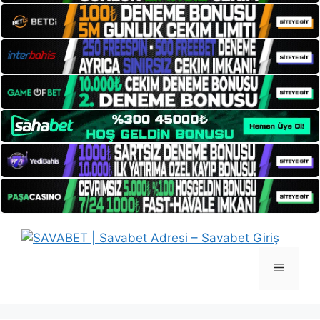
İçeriğe
atla
Menü