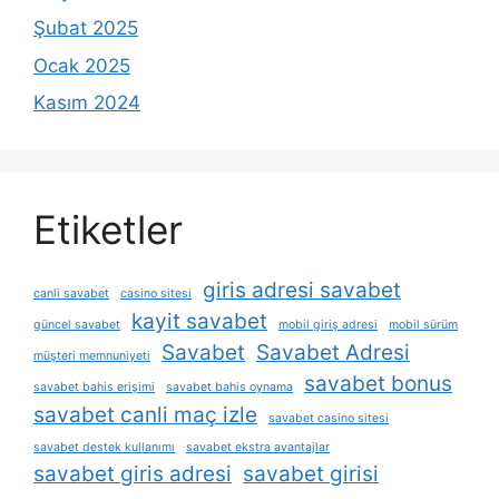
Şubat 2025
Ocak 2025
Kasım 2024
Etiketler
giris adresi savabet
canli savabet
casino sitesi
kayit savabet
güncel savabet
mobil giriş adresi
mobil sürüm
Savabet
Savabet Adresi
müşteri memnuniyeti
savabet bonus
savabet bahis erişimi
savabet bahis oynama
savabet canli maç izle
savabet casino sitesi
savabet destek kullanımı
savabet ekstra avantajlar
savabet giris adresi
savabet girisi