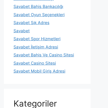
Savabet Bahis Bankacılığı
Savabet Oyun Seçenekleri
Savabet Sık Adres
Savabet
Savabet Spor Hizmetleri
Savabet İletişim Adresi
Savabet Bahis Ve Casino Sitesi
Savabet Casino Sitesi
Savabet Mobil Giriş Adresi
Kategoriler