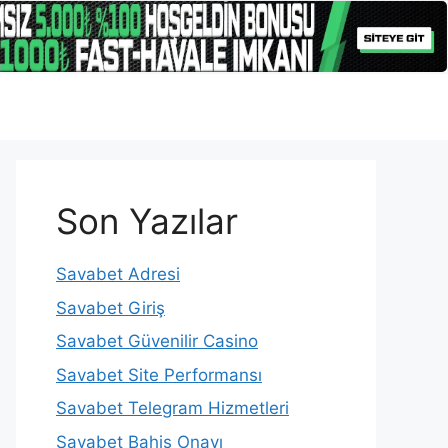
Son Yazılar
Savabet Adresi
Savabet Giriş
Savabet Güvenilir Casino
Savabet Site Performansı
Savabet Telegram Hizmetleri
Savabet Bahis Onayı