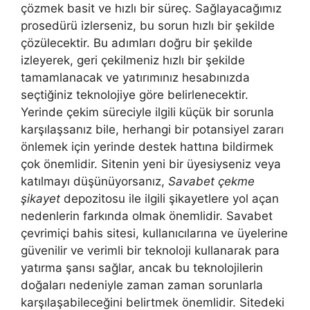
çözmek basit ve hızlı bir süreç. Sağlayacağımız
prosedürü izlerseniz, bu sorun hızlı bir şekilde
çözülecektir. Bu adımları doğru bir şekilde
izleyerek, geri çekilmeniz hızlı bir şekilde
tamamlanacak ve yatırımınız hesabınızda
seçtiğiniz teknolojiye göre belirlenecektir.
Yerinde çekim süreciyle ilgili küçük bir sorunla
karşılaşsanız bile, herhangi bir potansiyel zararı
önlemek için yerinde destek hattına bildirmek
çok önemlidir. Sitenin yeni bir üyesiyseniz veya
katılmayı düşünüyorsanız,
Savabet çekme
şikayet
depozitosu ile ilgili şikayetlere yol açan
nedenlerin farkında olmak önemlidir. Savabet
çevrimiçi bahis sitesi, kullanıcılarına ve üyelerine
güvenilir ve verimli bir teknoloji kullanarak para
yatırma şansı sağlar, ancak bu teknolojilerin
doğaları nedeniyle zaman zaman sorunlarla
karşılaşabileceğini belirtmek önemlidir. Sitedeki