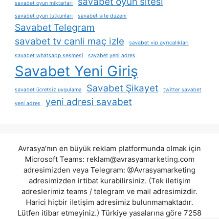
savabet oyun sitesi
savabet oyun miktarları
savabet oyun tutkunları
savabet site düzeni
Savabet Telegram
savabet tv canli maç izle
savabet vip ayrıcalıkları
savabet whatsapp sekmesi
savabet yeni adres
Savabet Yeni Giriş
Savabet Şikayet
savabet ücretsiz uygulama
twitter savabet
yeni adresi savabet
yeni adres
Avrasya'nın en büyük reklam platformunda olmak için
Microsoft Teams:
reklam@avrasyamarketing.com
adresimizden veya Telegram: @Avrasyamarketing
adresimizden irtibat kurabilirsiniz. (Tek iletişim
adreslerimiz teams / telegram ve mail adresimizdir.
Harici hiçbir iletişim adresimiz bulunmamaktadır.
Lütfen itibar etmeyiniz.) Türkiye yasalarına göre 7258