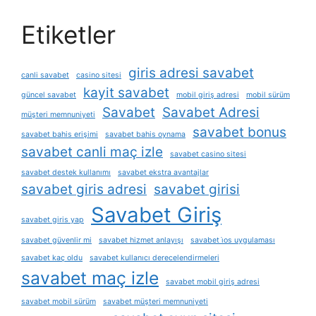
Etiketler
giris adresi savabet
canli savabet
casino sitesi
kayit savabet
güncel savabet
mobil giriş adresi
mobil sürüm
Savabet
Savabet Adresi
müşteri memnuniyeti
savabet bonus
savabet bahis erişimi
savabet bahis oynama
savabet canli maç izle
savabet casino sitesi
savabet destek kullanımı
savabet ekstra avantajlar
savabet giris adresi
savabet girisi
Savabet Giriş
savabet giris yap
savabet güvenlir mi
savabet hizmet anlayışı
savabet i̇os uygulaması
savabet kaç oldu
savabet kullanıcı derecelendirmeleri
savabet maç izle
savabet mobil giriş adresi
savabet mobil sürüm
savabet müşteri memnuniyeti