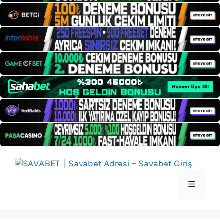
İçeriğe
atla
Menü