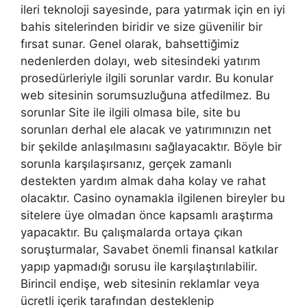
ileri teknoloji sayesinde, para yatırmak için en iyi
bahis sitelerinden biridir ve size güvenilir bir
fırsat sunar. Genel olarak, bahsettiğimiz
nedenlerden dolayı, web sitesindeki yatırım
prosedürleriyle ilgili sorunlar vardır. Bu konular
web sitesinin sorumsuzluğuna atfedilmez. Bu
sorunlar Site ile ilgili olmasa bile, site bu
sorunları derhal ele alacak ve yatırımınızın net
bir şekilde anlaşılmasını sağlayacaktır. Böyle bir
sorunla karşılaşırsanız, gerçek zamanlı
destekten yardım almak daha kolay ve rahat
olacaktır. Casino oynamakla ilgilenen bireyler bu
sitelere üye olmadan önce kapsamlı araştırma
yapacaktır. Bu çalışmalarda ortaya çıkan
soruşturmalar, Savabet önemli finansal katkılar
yapıp yapmadığı sorusu ile karşılaştırılabilir.
Birincil endişe, web sitesinin reklamlar veya
ücretli içerik tarafından desteklenip