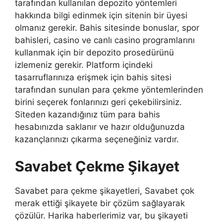
tarafından kullanılan depozito yöntemleri
hakkında bilgi edinmek için sitenin bir üyesi
olmanız gerekir. Bahis sitesinde bonuslar, spor
bahisleri, casino ve canlı casino programlarını
kullanmak için bir depozito prosedürünü
izlemeniz gerekir. Platform içindeki
tasarruflarınıza erişmek için bahis sitesi
tarafından sunulan para çekme yöntemlerinden
birini seçerek fonlarınızı geri çekebilirsiniz.
Siteden kazandığınız tüm para bahis
hesabınızda saklanır ve hazır olduğunuzda
kazançlarınızı çıkarma seçeneğiniz vardır.
Savabet Çekme Şikayet
Savabet para çekme şikayetleri, Savabet çok
merak ettiği şikayete bir çözüm sağlayarak
çözülür. Harika haberlerimiz var, bu şikayeti