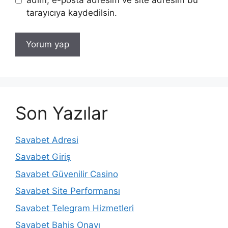
adım, e-posta adresim ve site adresim bu
tarayıcıya kaydedilsin.
Son Yazılar
Savabet Adresi
Savabet Giriş
Savabet Güvenilir Casino
Savabet Site Performansı
Savabet Telegram Hizmetleri
Savabet Bahis Onayı